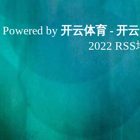
Powered by
开云体育 - 开
2022
RS