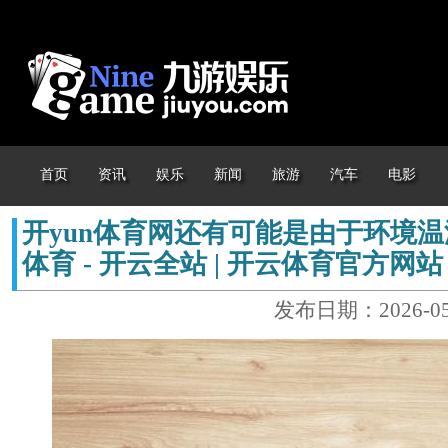
首页
资讯
娱乐
新闻
旅游
汽车
电影
开yun体育网还有可能是由于环境温
体育 - 开云全站 | 开云体育官方网站
发布日期：2026-05