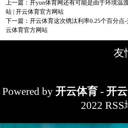
上一篇：
开yun体育网还有可能是由于环境温渡过
站 | 开云体育官方网站
下一篇：
开云体育这次镌汰利率0.25个百分点-开
云体育官方网站
友
Powered by
开云体育 - 开
2022
RS