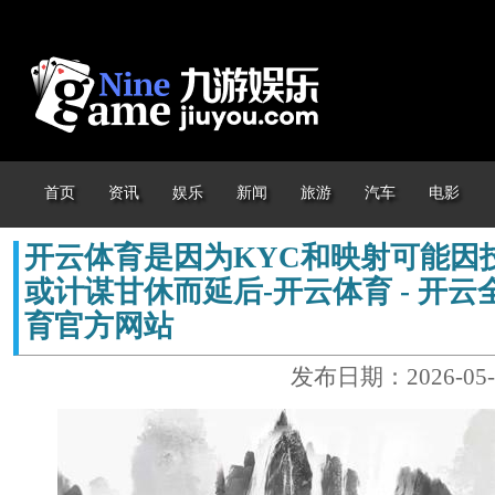
首页
资讯
娱乐
新闻
旅游
汽车
电影
开云体育是因为KYC和映射可能因
或计谋甘休而延后-开云体育 - 开云全
育官方网站
发布日期：2026-05-