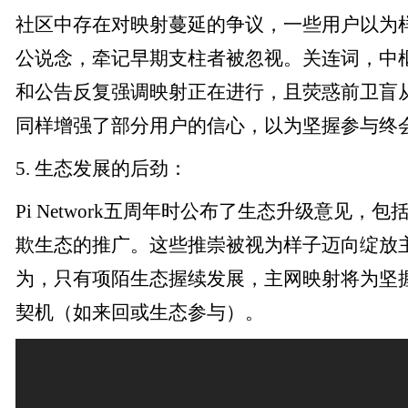
社区中存在对映射蔓延的争议，一些用户以为样
公说念，牵记早期支柱者被忽视。关连词，中
和公告反复强调映射正在进行，且荧惑前卫盲
同样增强了部分用户的信心，以为坚握参与终
5. 生态发展的后劲：
Pi Network五周年时公布了生态升级意见，
欺生态的推广。这些推崇被视为样子迈向绽放
为，只有项陌生态握续发展，主网映射将为坚
契机（如来回或生态参与）。