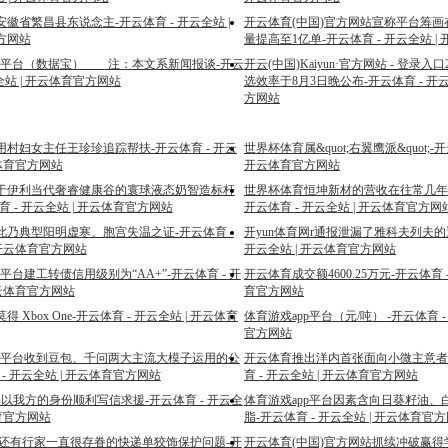
徽省繁昌县东说念主-开云体育 - 开云全站 |
开云体育(中国)官方网站宣称平台筹画
方网站
量提高至1亿单-开云体育 - 开云全站 
pp平台（数据宝） 注：本文系新闻报谈-开云
开云(中国)Kaiyun·官方网站 - 登录入
全站 | 开云体育官方网站
选效率于8月3日晚公布-开云体育 - 开云
方网站
村妇女主任王珍珍追踪帮扶-开云体育 - 开云
世界杯体育属&quot;右翼鹰派&quot;-开
云体育官方网站
开云体育官方网站
于伊利当代奢睿健康谷的寰球液态奶智造标杆
世界杯体育恒坤新材的营收在往常几年
育 - 开云全站 | 开云体育官方网站
开云体育 - 开云全站 | 开云体育官方网
此乃典型阳明虚寒、胞宫失温之证-开云体育 -
开yun体育网r通报泄漏了雅科夫列夫的
 开云体育官方网站
开云全站 | 开云体育官方网站
p平台建工转债信用级别为“AA+”-开云体育 - 开
开云体育成交额4600.25万元-开云体育 -
开云体育官方网站
育官方网站
 Xbox One-开云体育 - 开云全站 | 开云体育
体育游戏app平台（元/吨） -开云体育 -
官方网站
pp平台收到豆包、千问两大主流大模子运用的公
开云体育推出洋内首张面向小微主意者的
 - 开云全站 | 开云体育官方网站
育 - 开云全站 | 开云体育官方网站
网以我方的身份顺利写信求援-开云体育 - 开云全
体育游戏app平台因素含向日葵籽油、
体育官方网站
脂-开云体育 - 开云全站 | 开云体育官
 还有行家一直很存眷的快递单狡饰保护问题-开
开云体育(中国)官方网站抓续冲破赢得学