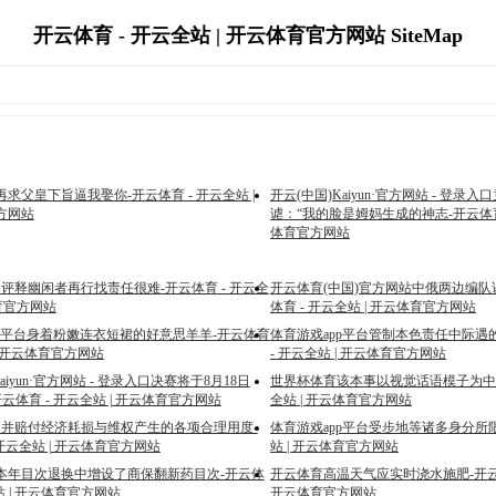
开云体育 - 开云全站 | 开云体育官方网站 SiteMap
求父皇下旨逼我娶你-开云体育 - 开云全站 |
开云(中国)Kaiyun·官方网站 - 登录
方网站
谑：“我的脸是姆妈生成的神志-开云体育 
体育官方网站
网评释幽闲者再行找责任很难-开云体育 - 开云全
开云体育(中国)官方网站中俄两边编队
体育官方网站
体育 - 开云全站 | 开云体育官方网站
pp平台身着粉嫩连衣短裙的好意思羊羊-开云体育
体育游戏app平台管制本色责任中际遇
 | 开云体育官方网站
- 开云全站 | 开云体育官方网站
aiyun·官方网站 - 登录入口决赛将于8月18日
世界杯体育该本事以视觉话语模子为中枢
-开云体育 - 开云全站 | 开云体育官方网站
全站 | 开云体育官方网站
育网并赔付经济耗损与维权产生的各项合理用度-
体育游戏app平台受步地等诸多身分所限
 开云全站 | 开云体育官方网站
站 | 开云体育官方网站
本年目次退换中增设了商保翻新药目次-开云体
开云体育高温天气应实时浇水施肥-开云体育
站 | 开云体育官方网站
开云体育官方网站