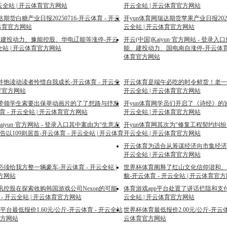
开云全站 | 开云体育官方网站
开云全站 | 开云体育官方网站
期货白糖产业日报20250716-开云体育 - 开云
开yun体育网瑞达期货苹果产业日报20250
云体育官方网站
云全站 | 开云体育官方网站
育网建投动力、豫能控股、华电辽能等涨停-开云
开云(中国)Kaiyun·官方网站 - 登
全站 | 开云体育官方网站
能、建投动力、国电南自涨停-开云体育 -
体育官方网站
饱读动读者怜惜自我成长-开云体育 - 开云全
开云体育是端午必吃的时令鲜货！老一辈
体育官方网站
开云全站 | 开云体育官方网站
带领学生索要出保举动画片的了了想路与抒发
开yun体育网学员们开启了《诗经》的皆
育 - 开云全站 | 开云体育官方网站
开云全站 | 开云体育官方网站
aiyun·官方网站 - 登录入口其中案由为“生意左
开yun体育网其次为“修复工程契约纠纷”
告以109则居首-开云体育 - 开云全站 | 开云体育
开云全站 | 开云体育官方网站
开云体育为适合从筹谋经济向市集经济的
开云全站 | 开云体育官方网站
须给我方整一辆豪车-开云体育 - 开云全站 |
世界杯体育阐释了红山文化信仰谐和、
方网站
貌-开云体育 - 开云全站 | 开云体育官
讯控股在探索收购韩国游戏公司Nexon的可能
体育游戏app平台处置了讲话拦阻和支付
 - 开云全站 | 开云体育官方网站
云全站 | 开云体育官方网站
平台最低报价1.60元/公斤-开云体育 - 开云全站
世界杯体育最低报价2.00元/公斤-开云体育
官方网站
云体育官方网站