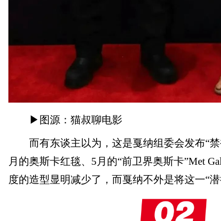
▶图源：猫叔聊电影
而有东谈主以为，这是戛纳组委会发布“禁裸
月的奥斯卡红毯、5月的“前卫界奥斯卡”Met G
度的造型显明减少了，而戛纳不外是将这一“潜