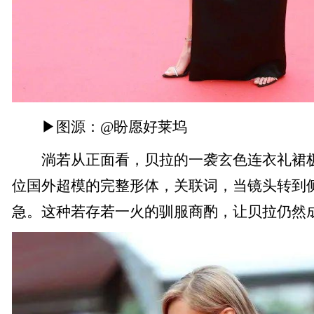
▶图源：@盼愿好莱坞
淌若从正面看，贝拉的一袭玄色连衣礼裙极
位国外超模的完整形体，关联词，当镜头转到
急。这种若存若一火的驯服商酌，让贝拉仍然