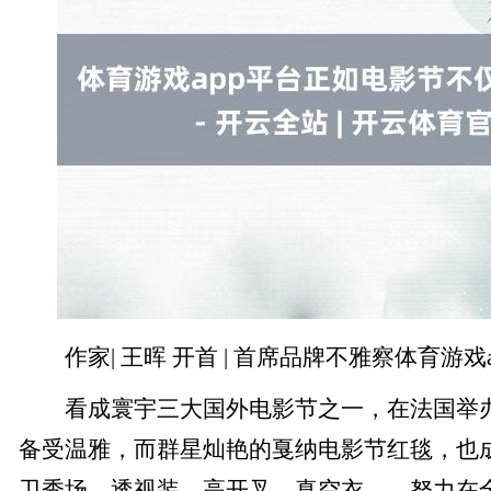
作家| 王晖 开首 | 首席品牌不雅察体育游戏a
看成寰宇三大国外电影节之一，在法国举办
备受温雅，而群星灿艳的戛纳电影节红毯，也
卫秀场，透视装、高开叉、真空衣……努力在