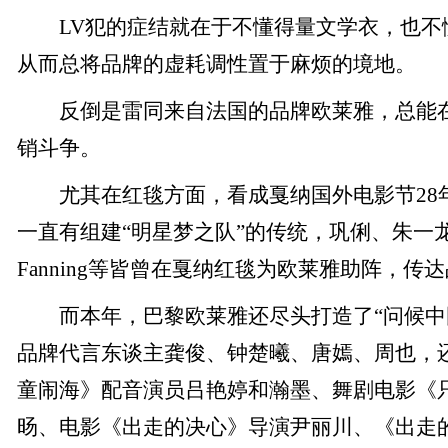
LV犯的症结就在于不懂得量文学衣，也不
从而总将品牌的虚耗调性置于麻烦的境地。
反倒是雷同来自法国的品牌欧莱雅，总能在
销斗争。
尤其在红毯方面，看成戛纳国外电影节28
一直有组建“明星梦之队”的传统，巩俐、朱一龙、Hele
Fanning等皆曾在戛纳红毯为欧莱雅助阵，传
而本年，巴黎欧莱雅还尽头打造了“问候中
品牌代言东谈主龚俊、钟楚曦、唐嫣、周也，
童闹海》配音演员吕艳婷和瀚墨、舞剧电影《
旸、电影《出走的决心》导演尹丽川、《出走