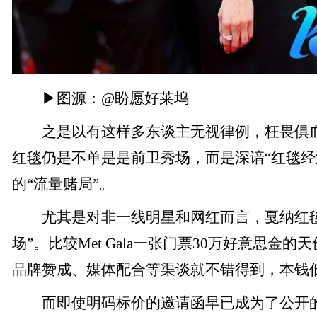
▶图源：@盼愿好莱坞
之是以有这样多东谈主无视律例，枉畏俱血
红毯仍是不单是是前卫秀场，而是深谙“红毯经
的“流量赌局”。
尤其是对非一线明星和网红而言，戛纳红毯
场”。比较Met Gala一张门票30万好意思金
品牌赞成、媒体配合等渠谈就不错得到，本钱
而即使明码标价的邀请函早已成为了公开的