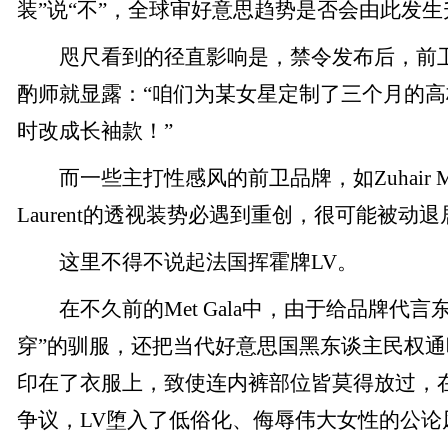
装”说“不”，全球审好意思趋势是否会由此发
咫尺看到的径直影响是，禁令发布后，前卫
酌师就显露：“咱们为某女星定制了三个月的
时改成长袖款！”
而一些主打性感风的前卫品牌，如Zuhair Mur
Laurent的透视装势必遇到重创，很可能被动
这里不得不说起法国挥霍牌LV。
在不久前的Met Gala中，由于给品牌代言
穿”的驯服，还把当代好意思国黑东谈主民权通晓之母
印在了衣服上，致使连内裤部位皆莫得放过，
争议，LV堕入了低俗化、侮辱伟大女性的公论