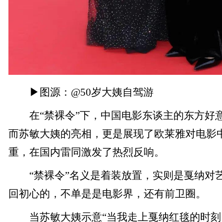
▶图源：@50岁大姨自驾游
在“禁裸令”下，中国电影东谈主的东方好
而苏敏大姨的亮相，更是展现了欧莱雅对电影
重，在国内雷同激发了热烈反响。
“禁裸令”名义是着装放置，实则是戛纳对
回初心的，不单是是电影界，还有前卫圈。
当苏敏大姨示意“当我走上戛纳红毯的时刻