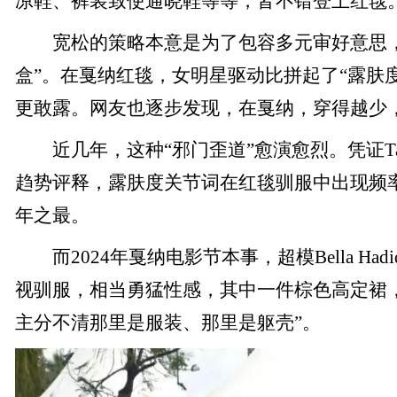
凉鞋、裤装致使通晓鞋等等，皆不错登上红毯
宽松的策略本意是为了包容多元审好意思，
盒”。在戛纳红毯，女明星驱动比拼起了“露肤
更敢露。网友也逐步发现，在戛纳，穿得越少
近几年，这种“邪门歪道”愈演愈烈。凭证Tagw
趋势评释，露肤度关节词在红毯驯服中出现频率
年之最。
而2024年戛纳电影节本事，超模Bella Ha
视驯服，相当勇猛性感，其中一件棕色高定裙
主分不清那里是服装、那里是躯壳”。