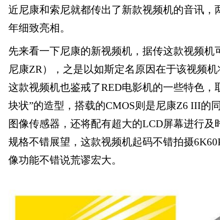
近尼康和索尼就都传出了新款视频机的音讯，
年细致亮相。
先来看一下尼康的新视频机，据传这款视频机可
尼康ZR），之是以如斯定名原因在于该视频机
这款视频机也鉴戒了RED电影机的一些特色，取
块状”的造型，搭载的CMOS则是尼康Z6 III的
图像传感器，还将配有超大的LCD屏幕进行及时取
规格不错展望，这款视频机起码不错拍摄6K60
像功能不错说荒谬宏大。