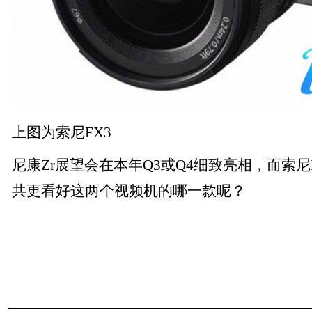
上图为索尼FX3
尼康Zr展望会在本年Q3或Q4细致亮相，而索尼
共更看好这两个视频机的哪一款呢？