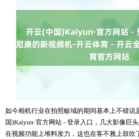
如今相机行业在拍照畛域的期间基本上不错说是
国)Kaiyun·官方网站 - 登录入口，几大影
在视频功能上堆料发力，这也在客不雅上鼓吹