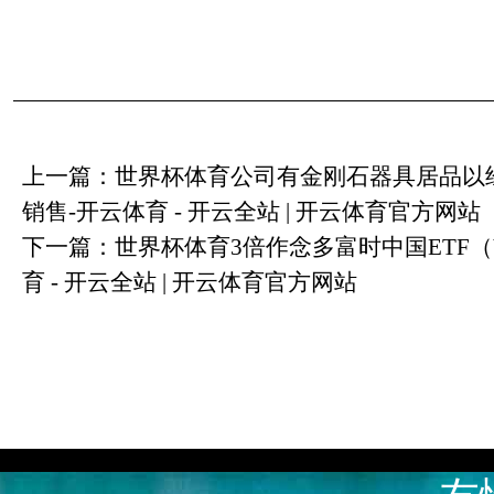
上一篇：
世界杯体育公司有金刚石器具居品以
销售-开云体育 - 开云全站 | 开云体育官方网站
下一篇：
世界杯体育3倍作念多富时中国ETF（Y
育 - 开云全站 | 开云体育官方网站