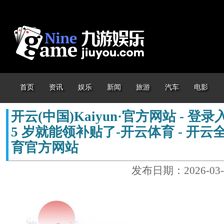
首页
资讯
娱乐
新闻
旅游
汽车
电影
开云(中国)Kaiyun·官方网站 - 登
5 岁就能领补贴了-开云体育 - 开云全
育官方网站
发布日期：2026-03-