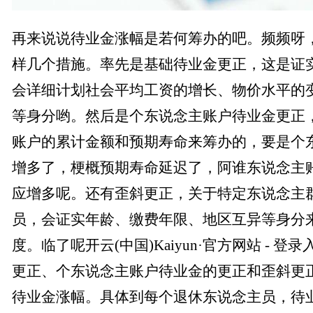
再来说说待业金涨幅是若何筹办的吧。频频呀
样几个措施。率先是基础待业金更正，这是证
会详细计划社会平均工资的增长、物价水平的
等身分哟。然后是个东说念主账户待业金更正
账户的累计金额和预期寿命来筹办的，要是个
增多了，梗概预期寿命延迟了，阿谁东说念主
应增多呢。还有歪斜更正，关于特定东说念主
员，会证实年龄、缴费年限、地区互异等身分
度。临了呢开云(中国)Kaiyun·官方网站 - 
更正、个东说念主账户待业金的更正和歪斜更
待业金涨幅。具体到每个退休东说念主员，待