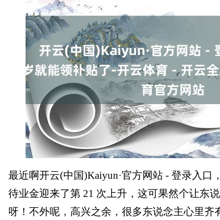
最近啊开云(中国)Kaiyun·官方网站 - 登录
待业金迎来了第 21 次上升，这可果然个让东
呀！不外呢，高兴之余，很多东说念主心里齐