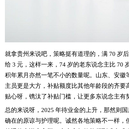
就拿贵州来说吧，策略挺有道理的，满 70 岁
给 3 元，这样一来，74 岁的老东说念主比 70 
积年累月亦然一笔不小的数量呢。山东、安徽等地
主员更是大方，补贴额度比其他年龄段的齐要
贴心呀，镌汰了补贴门槛，让更多东说念主有
总的来说呀，2025 年待业金的上升，那然则
确在的原谅与护理呢。诚然各地策略不一样，但 195