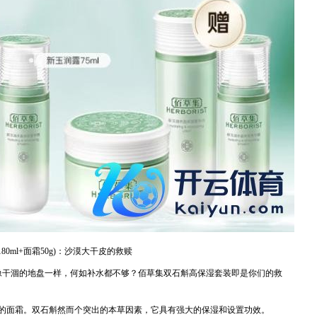
80ml+面霜50g)：沙漠大干皮的救赎
像干涸的地盘一样，何如补水都不够？佰草集双石斛高保湿套装即是你们的救
和50g的面霜。双石斛然而个突出的本草因素，它具有强大的保湿和设置功效。