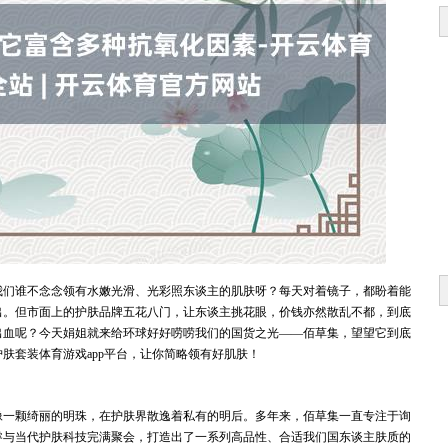
我们谁不念念领有水嫩光滑、光彩照东谈主的肌肤呀？每天对着镜子，都盼着能
出。但市面上的护肤品牌五花八门，让东谈主挑花眼，价钱亦然散乱不都，到底
出血呢？今天娟姐就来给环球好好唠唠我们的国货之光——佰草集，望望它到底
肤套装体育游戏app平台，让你简略领有好肌肤！
像一颗绮丽的明珠，在护肤界散逸着私有的明后。多年来，佰草集一直专注于询
睿与当代护肤科技完满聚会，打造出了一系列高品性、合适我们国东谈主肤质的