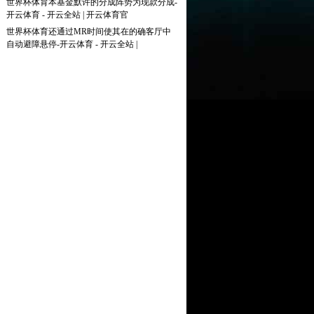
世界杯体育本基金默许的分成阵势为现款分成-
开云体育 - 开云全站 | 开云体育官
世界杯体育还通过MR时间使其在的确客厅中
自动避障悬停-开云体育 - 开云全站 |