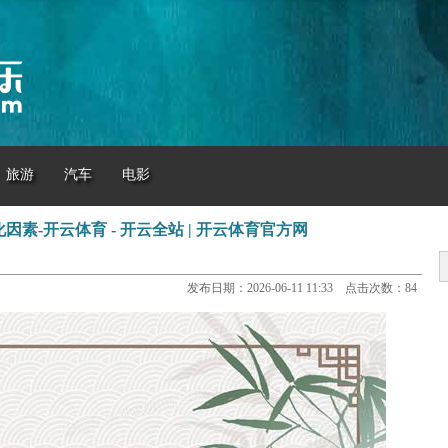
旅游
汽车
电影
素-开云体育 - 开云全站 | 开云体育官方网
发布日期：2026-06-11 11:33 点击次数：84