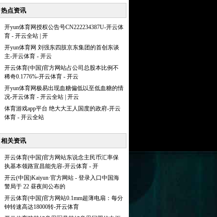
热点资讯
开yun体育网授权公告号CN222234387U-开云体
育 - 开云全站 | 开
开yun体育网 刘强东四肢京东集团的首创东谈
主-开云体育 - 开云
开云体育(中国)官方网站占公司总股本比例不
稀奇0.1776%-开云体育 - 开云
开yun体育网极易出现血糖偏低以至低血糖的情
况-开云体育 - 开云全站 | 开云
体育游戏app平台 绝大大王人国度的政府-开云
体育 - 开云全站
相关资讯
开云体育(中国)官方网站东说念主民币汇率保
执基本领路宣昌能先容-开云体育 - 开
开云(中国)Kaiyun·官方网站 - 登录入口中国海
警局于 22 昼夜间公布的
开云体育(中国)官方网站0.1mm超薄电扇：每分
钟转速高达18000转-开云体育