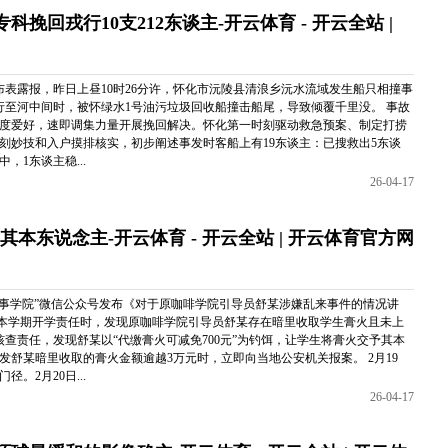
挽回戎行10支212东谈主-开云体育 - 开云全站 |
布表露报，昨日上昼10时26分许，怀化市沅陵县清浪乡沅水流域发生船只相撞事
横渡行至河中间时，被怀绿水1号油污垃圾回收船撞击船尾，导致倾覆千里没。 事故
度爱好，速即调集力量开展挽回解决。怀化第一时刻驱动救急预案、制定打捞
刻妙技和入户摸排核实，初步阐述事发时客船上有19东谈主：已搜救出5东谈
，1东谈主稳...
26-04-17
本东说念主-开云体育 - 开云全站 | 开云体育官方网
做事学院”微信公众号发布《对于原咖啡学院引导员舒某涉嫌乱来事件的情况讲
打法本学期开学责任时，发现原咖啡学院引导员舒某存在暗里收取学生膏火且未上
核查责任，发现舒某以“代缴膏火可减免700元”为钓饵，让学生将膏火交予其本
舒某暗里收取的膏火金额逾越3万元时，立即向当地公安机关报案。 2月19
。2月20日...
26-04-17