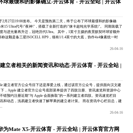
球最缓和的影像确立-开云体育 - 开云全站 | 开云体
，将于2月27日19:00发布。 今天是预热第二天，终于公布了环球最缓和的影像确
 Ultra代号\"夜神\"，搭载了全新打造的\"徕卡超纯光学系统\"。 同期装载了
度与进光量再升迁，冠绝历代Ultra。 其中，1英寸主摄的夜景默契环球皆额外
颗是备三星ISOCELL HP9，领有1/1.4英寸的大底，协作4x4像素统一时
26-04-16
立者相关的新闻资讯和动态-开云体育 - 开云全站 |
，Apple 建立者官方公众号目下还是厚爱上线，通过该官方公众号，提供面向汉文建
下，Apple 建立者官方公众号底部菜单提供了四肢注册、资讯速览和资源中心
预约注册近期“与 Apple 会面换取”的一系列建立者四肢。资讯速览栏目
讯和动态，浅易建立者快速了解苹果的建立者计策。 而在资讯中心栏目总，建
.
26-04-16
Mate X5-开云体育 - 开云全站 | 开云体育官方网