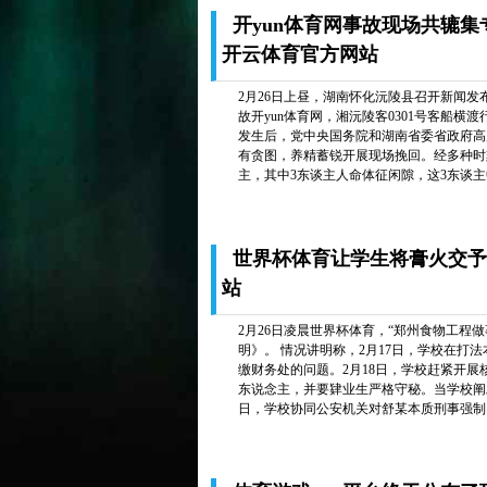
开yun体育网事故现场共辘集专科
开云体育官方网站
2月26日上昼，湖南怀化沅陵县召开新闻发
故开yun体育网，湘沅陵客0301号客船
发生后，党中央国务院和湖南省委省政府高
有贪图，养精蓄锐开展现场挽回。经多种时
主，其中3东谈主人命体征闲隙，这3东谈主中
世界杯体育让学生将膏火交予其
站
2月26日凌晨世界杯体育，“郑州食物工程
明》。 情况讲明称，2月17日，学校在
缴财务处的问题。2月18日，学校赶紧开展
东说念主，并要肄业生严格守秘。当学校阐发
日，学校协同公安机关对舒某本质刑事强制门径