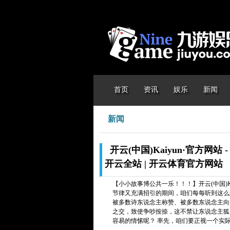
首页
资讯
娱乐
新闻
新闻
开云(中国)Kaiyun·官方网
开云全站 | 开云体育官方网站
【小小故事博公共一乐！！！】开云(中国)Ka
节律又充满招引的期间，咱们每每听到这么
被多数诗东说念主称赞、被多数东说念主向
之交，致使争吵按捺，这不禁让东说念主狐
容易的情愫呢？ 率先，咱们要正视一个实际：