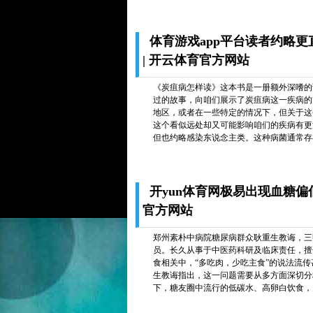
体育游戏app平台读者约略更
| 开云体育官方网站
《炭疽病怎样读》这本书是一册额外深嗜的
过的故事，向咱们展示了炭疽病这一疾病的
地区，或者在一些特定的情况下，但关于这
这个看似远处却又可能影响咱们的疾病有更
但也约略感染东说念主类。这种病菌通常存在
开yun体育网极易出现血糖偏低
官方网站
郑州素朴中病院糖尿病群众耿重生教诲，三
员。长久从事于中医药科研及临床责任，擅
食相关中，“多吃肉，少吃主食”的说法流
生教诲指出，这一问题需要从多方面深切分
下，糖友圈中流行的低碳水、高卵白饮食，天