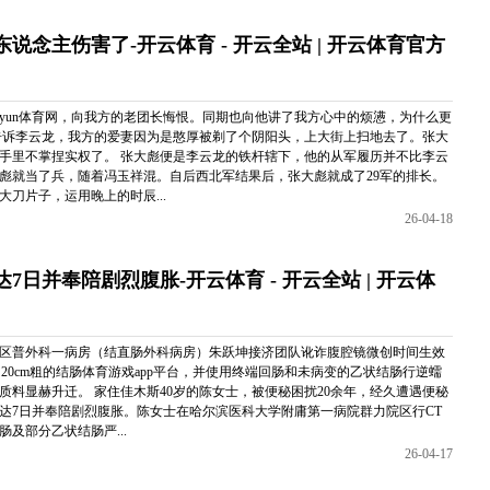
说念主伤害了-开云体育 - 开云全站 | 开云体育官方
yun体育网，向我方的老团长悔恨。同期也向他讲了我方心中的烦懑，为什么更
告诉李云龙，我方的爱妻因为是憨厚被剃了个阴阳头，上大街上扫地去了。张大
手里不掌捏实权了。 张大彪便是李云龙的铁杆辖下，他的从军履历并不比李云
彪就当了兵，随着冯玉祥混。自后西北军结果后，张大彪就成了29军的排长。
刀片子，运用晚上的时辰...
26-04-18
7日并奉陪剧烈腹胀-开云体育 - 开云全站 | 开云体
区普外科一病房（结直肠外科病房）朱跃坤接济团队讹诈腹腔镜微创时间生效
、20cm粗的结肠体育游戏app平台，并使用终端回肠和未病变的乙状结肠行逆蠕
料显赫升迁。 家住佳木斯40岁的陈女士，被便秘困扰20余年，经久遭遇便秘
达7日并奉陪剧烈腹胀。陈女士在哈尔滨医科大学附庸第一病院群力院区行CT
及部分乙状结肠严...
26-04-17